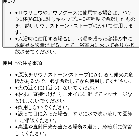
使い方
●ロウリュウやアウフグースに使用する場合は、バケ
ツ1杯(約5L)に対しキャップ1～3杯程度で希釈したもの
を、熱いサウナストーン / ストーブにかけて使用しま
す。
●入浴時に使用する場合は、お湯を張った容器の中に
本商品を適量混ぜることで、浴室内において香りを拡
散させてください。
使用上の注意事項
●原液をサウナストーン/ストーブにかけると発火の危
険があるので、必ず希釈してから使用してください。
●火の近くには近づけないでください。
●お肌に直接つけたり、オイルに混ぜてマッサージな
どはしないでください。
●飲用しないでください。
●誤って目に入った場合、すぐに水で洗い流して医師
にご相談ください。
●高温や直射日光が当たる場所を避け、冷暗所に保管
してください。