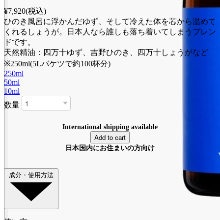
¥7,920
(税込)
ひのき風呂に浮かんだゆず、そして冷えた体を芯から温めて
くれるしょうが。日本人なら誰しも落ち着いてしまうブレン
ドです。
天然精油：四万十ゆず、吉野ひのき、四万十しょうがなど
※250ml(5Lバケツで約100杯分)
250ml
50ml
10ml
数量
International shipping available
Add to cart
日本国内にお住まいの方向け
成分・使用方法